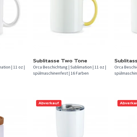
In 16 Farben verfügbar.
In 12 Farben
Sublitasse Two Tone
Sublitas
tion | 11 oz |
Orca Beschichtung | Sublimation | 11 oz |
Orca Beschic
spülmaschinenfest | 16 Farben
spülmaschin
Abverkauf
Abverka