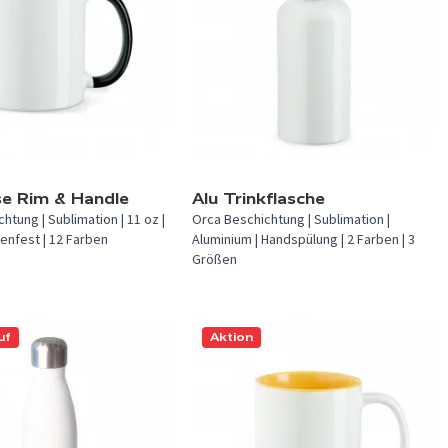
 verfügbar.
In 2 Farben verfügbar.
se Rim & Handle
Alu Trinkflasche
htung | Sublimation | 11 oz |
Orca Beschichtung | Sublimation |
enfest | 12 Farben
Aluminium | Handspülung | 2 Farben | 3
Größen
uf
Aktion