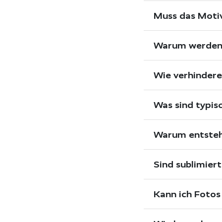
1
Muss das Moti
70 mm
1
380 ml
1
Warum werden d
850 ml
1
650 ml
1
Wie verhindere
Ø 18 cm
1
Ø 15 cm
1
Was sind typis
Ø 13 cm
1
3 oz
1
Warum entsteh
420 ml
1
300 ml
1
Sind sublimier
11
1
Kann ich Fotos