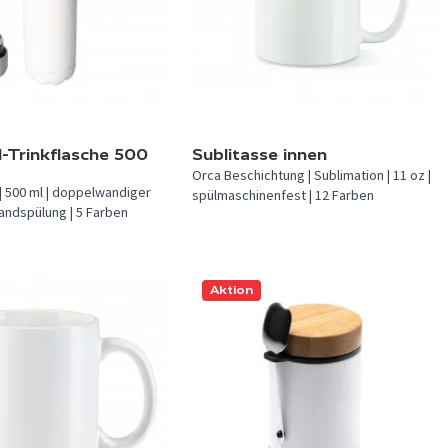
In 12 Farben verfügbar.
verfügbar.
l-Trinkflasche 500
Sublitasse innen
Orca Beschichtung | Sublimation | 11 oz |
| 500 ml | doppelwandiger
spülmaschinenfest | 12 Farben
Handspülung | 5 Farben
Aktion