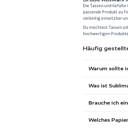
95 mm
2
Die Tassen und Gefäße 
passende Produkt zu fi
17 oz
2
vielseitig einsetzbar u
450 ml
2
Du möchtest Tassen ode
750 ml
2
hochwertigen Produkten 
550 ml
2
Häufig gestell
2,5 oz
2
1,5 oz
2
6 oz
2
Warum sollte 
40 oz
2
320 ml
1
Was ist Sublim
600 ml
1
400 ml
1
Brauche ich ei
100 mm
1
150 mm
Welches Papie
1
190 mm