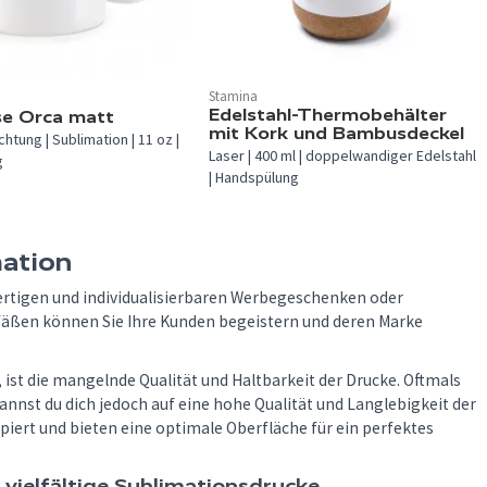
Stamina
erfügbar.
In 1 Farbe verfügbar.
Edelstahl-Thermobehälter
se Orca matt
mit Kork und Bambusdeckel
htung | Sublimation | 11 oz |
Laser | 400 ml | doppelwandiger Edelstahl
g
| Handspülung
mation
ertigen und individualisierbaren Werbegeschenken oder
efäßen können Sie Ihre Kunden begeistern und deren Marke
 ist die mangelnde Qualität und Haltbarkeit der Drucke. Oftmals
kannst du dich jedoch auf eine hohe Qualität und Langlebigkeit der
piert und bieten eine optimale Oberfläche für ein perfektes
vielfältige Sublimationsdrucke