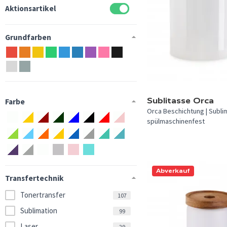
Aktionsartikel
Grundfarben
Sublitasse Orca
Farbe
Orca Beschichtung | Sublima
spülmaschinenfest
Abverkauf
Transfertechnik
Tonertransfer
107
Sublimation
99
Laser
29