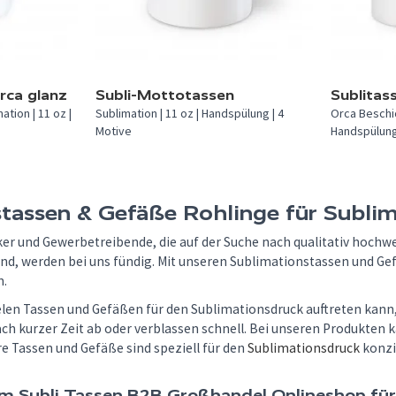
In 1 Farbe verfügbar.
In 1 Farbe v
rca glanz
Subli-Mottotassen
Sublitas
tion | 11 oz |
Sublimation | 11 oz | Handspülung | 4
Orca Beschic
Motive
Handspülun
tassen & Gefäße Rohlinge für Subli
er und Gewerbetreibende, die auf der Suche nach qualitativ hochw
ind, werden bei uns fündig. Mit unseren Sublimationstassen und G
n.
elen Tassen und Gefäßen für den Sublimationsdruck auftreten kann,
ach kurzer Zeit ab oder verblassen schnell. Bei unseren Produkten 
e Tassen und Gefäße sind speziell für den
Sublimationsdruck
konzi
m Subli Tassen B2B Großhandel Onlineshop für 