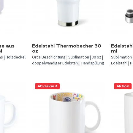
In 2 Farben verfügbar.
In 5 Farben 
e aus
Edelstahl-Thermobecher 30
Edelstah
l
oz
ml
as | Holzdeckel
Orca Beschichtung | Sublimation | 30 oz |
Sublimation 
doppelwandiger Edelstahl | Handspülung
Edelstahl | 
Abverkauf
Aktion