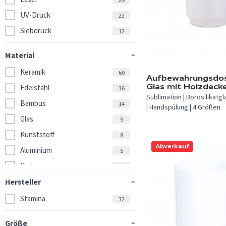
UV-Druck
23
Siebdruck
12
Material
Keramik
60
Aufbewahrungsdos
Glas mit Holzdecke
Edelstahl
36
Sublimation | Borosilikatgl
Bambus
14
| Handspülung | 4 Größen
Glas
9
Kunststoff
8
Abverkauf
Aluminium
5
Kork
4
Porzellan
Hersteller
3
Emaille
Stamina
1
32
Zinn
1
Größe