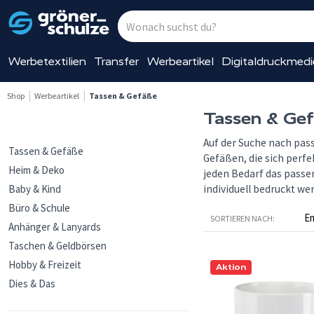
Werbetextilien
Transfer
Werbeartikel
Digitaldruckmed
Shop
Werbeartikel
Tassen & Gefäße
Tassen & Ge
Auf der Suche nach pas
Tassen & Gefäße
Gefäßen, die sich perf
Heim & Deko
jeden Bedarf das pass
Baby & Kind
individuell bedruckt w
Büro & Schule
SORTIEREN NACH:
Anhänger & Lanyards
Taschen & Geldbörsen
Hobby & Freizeit
Aktion
Dies & Das